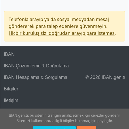
Telefonla arayıp ya da sosyal medyadan mesaj
göndererek para talep edenlere güvenmeyin.
Hiçbir kuruluş sizi doğrudan arayıp para istemez
.
IBAN
IBAN Çözümleme & Doğrulama
IBAN Hesaplama & Sorgulama
© 2026 IBAN.gen.tr
Bilgiler
İletişim
IBAN.gen.tr, bu sitenin trafiğini analiz etmek için çerezler gönderir.
Sitemizi kullanmanızla ilgili bilgiler bu amaç için paylaşılır.