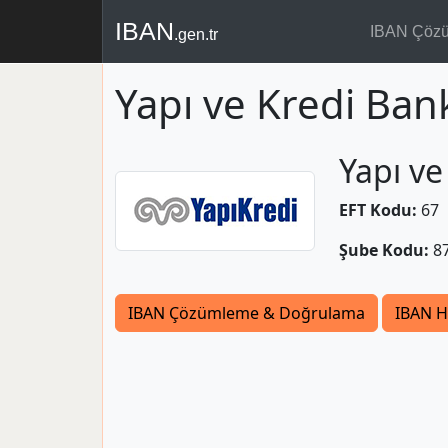
IBAN
IBAN Çöz
.gen.tr
Yapı ve Kredi Ban
Yapı ve
EFT Kodu:
67
Şube Kodu:
8
IBAN Çözümleme & Doğrulama
IBAN H