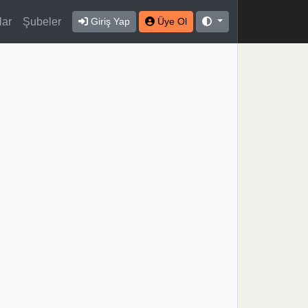
lar
Şubeler
Giriş Yap
Üye Ol