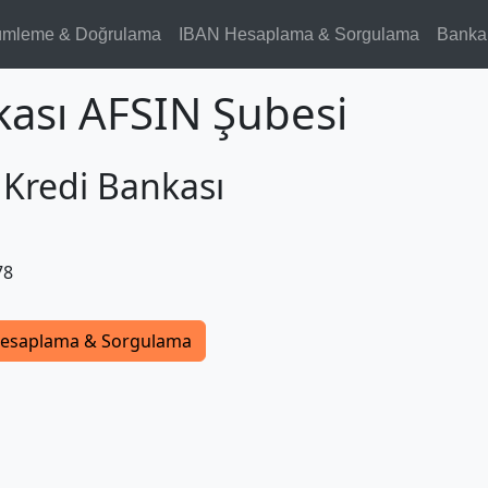
ümleme & Doğrulama
IBAN Hesaplama & Sorgulama
Banka
kası AFSIN Şubesi
 Kredi Bankası
78
esaplama & Sorgulama