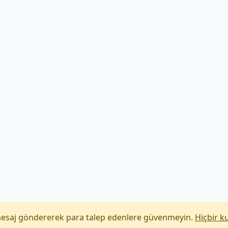
mesaj göndererek para talep edenlere güvenmeyin.
Hiçbir k