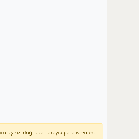
uruluş sizi doğrudan arayıp para istemez
.