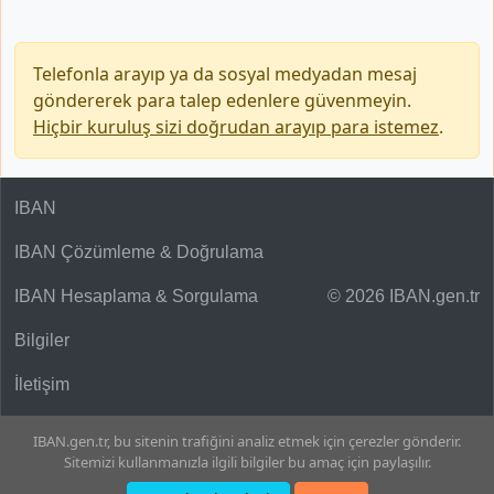
Telefonla arayıp ya da sosyal medyadan mesaj
göndererek para talep edenlere güvenmeyin.
Hiçbir kuruluş sizi doğrudan arayıp para istemez
.
IBAN
IBAN Çözümleme & Doğrulama
IBAN Hesaplama & Sorgulama
© 2026 IBAN.gen.tr
Bilgiler
İletişim
IBAN.gen.tr, bu sitenin trafiğini analiz etmek için çerezler gönderir.
Sitemizi kullanmanızla ilgili bilgiler bu amaç için paylaşılır.