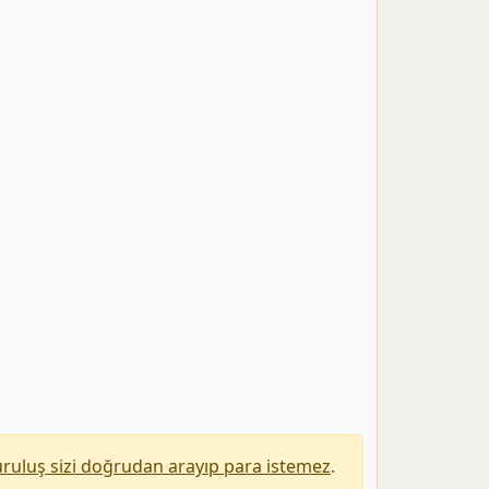
uruluş sizi doğrudan arayıp para istemez
.