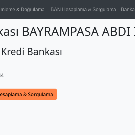
ümleme & Doğrulama
IBAN Hesaplama & Sorgulama
Banka
nkası BAYRAMPASA ABDI 
 Kredi Bankası
44
esaplama & Sorgulama