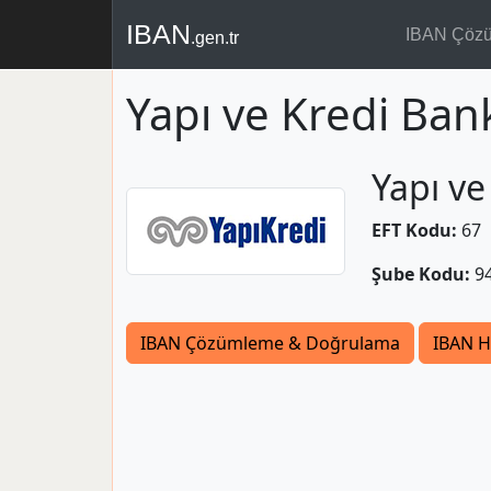
IBAN
IBAN Çöz
.gen.tr
Yapı ve Kredi Ba
Yapı ve
EFT Kodu:
67
Şube Kodu:
9
IBAN Çözümleme & Doğrulama
IBAN H