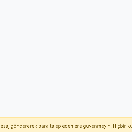
mesaj göndererek para talep edenlere güvenmeyin.
Hiçbir k