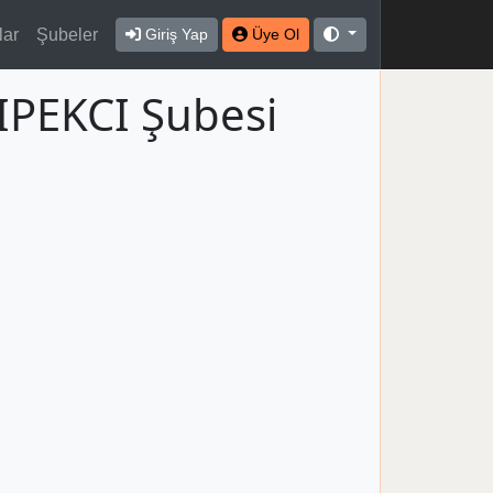
lar
Şubeler
Giriş Yap
Üye Ol
IPEKCI Şubesi