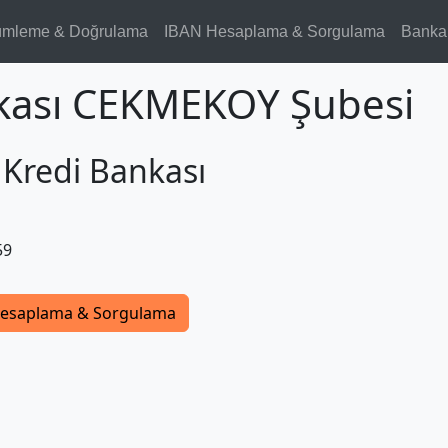
ümleme & Doğrulama
IBAN Hesaplama & Sorgulama
Banka
nkası CEKMEKOY Şubesi
 Kredi Bankası
59
esaplama & Sorgulama