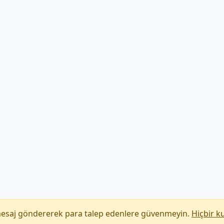
mesaj göndererek para talep edenlere güvenmeyin.
Hiçbir k