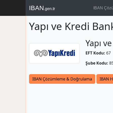
IBAN
IBAN Çöz
.gen.tr
Yapı ve Kredi Ba
Yapı ve
EFT Kodu:
67
Şube Kodu:
8
IBAN Çözümleme & Doğrulama
IBAN H