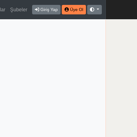
lar
Şubeler
Giriş Yap
Üye Ol