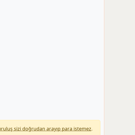
uruluş sizi doğrudan arayıp para istemez
.