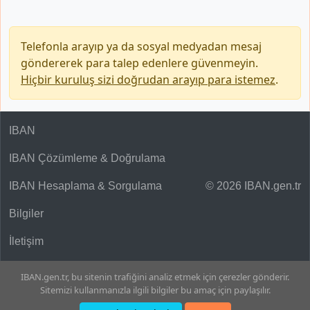
Telefonla arayıp ya da sosyal medyadan mesaj
göndererek para talep edenlere güvenmeyin.
Hiçbir kuruluş sizi doğrudan arayıp para istemez
.
IBAN
IBAN Çözümleme & Doğrulama
IBAN Hesaplama & Sorgulama
© 2026 IBAN.gen.tr
Bilgiler
İletişim
IBAN.gen.tr, bu sitenin trafiğini analiz etmek için çerezler gönderir.
Sitemizi kullanmanızla ilgili bilgiler bu amaç için paylaşılır.