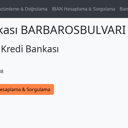
özümleme & Doğrulama
IBAN Hesaplama & Sorgulama
Ban
nkası BARBAROSBULVARI
 Kredi Bankası
38
esaplama & Sorgulama