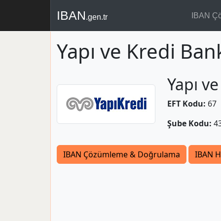
IBAN
IBAN Ç
.gen.tr
Yapı ve Kredi Ba
Yapı ve
EFT Kodu:
67
Şube Kodu:
4
IBAN Çözümleme & Doğrulama
IBAN H