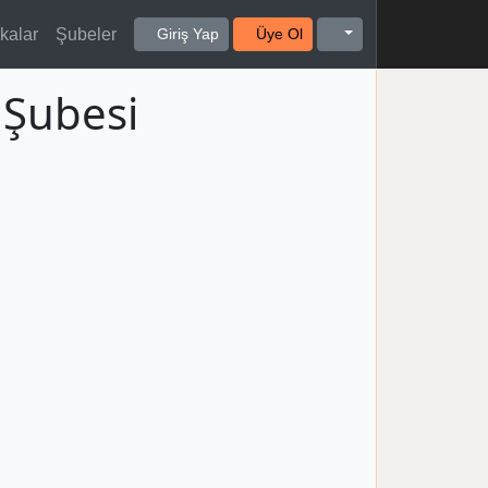
kalar
Şubeler
Giriş Yap
Üye Ol
 Şubesi