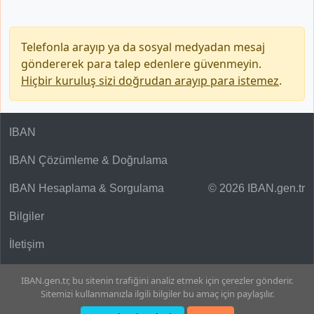
Telefonla arayıp ya da sosyal medyadan mesaj
göndererek para talep edenlere güvenmeyin.
Hiçbir kuruluş sizi doğrudan arayıp para istemez
.
IBAN
IBAN Çözümleme & Doğrulama
IBAN Hesaplama & Sorgulama
© 2026 IBAN.gen.tr
Bilgiler
İletişim
IBAN.gen.tr, bu sitenin trafiğini analiz etmek için çerezler gönderir.
Sitemizi kullanmanızla ilgili bilgiler bu amaç için paylaşılır.