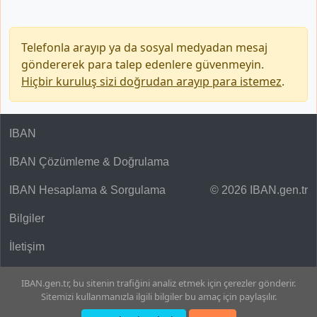
Telefonla arayıp ya da sosyal medyadan mesaj
göndererek para talep edenlere güvenmeyin.
Hiçbir kuruluş sizi doğrudan arayıp para istemez
.
IBAN
IBAN Çözümleme & Doğrulama
IBAN Hesaplama & Sorgulama
© 2026 IBAN.gen.tr
Bilgiler
İletişim
IBAN.gen.tr, bu sitenin trafiğini analiz etmek için çerezler gönderir.
Sitemizi kullanmanızla ilgili bilgiler bu amaç için paylaşılır.