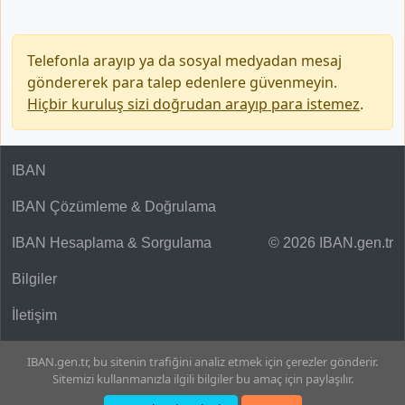
Telefonla arayıp ya da sosyal medyadan mesaj
göndererek para talep edenlere güvenmeyin.
Hiçbir kuruluş sizi doğrudan arayıp para istemez
.
IBAN
IBAN Çözümleme & Doğrulama
IBAN Hesaplama & Sorgulama
© 2026 IBAN.gen.tr
Bilgiler
İletişim
IBAN.gen.tr, bu sitenin trafiğini analiz etmek için çerezler gönderir.
Sitemizi kullanmanızla ilgili bilgiler bu amaç için paylaşılır.