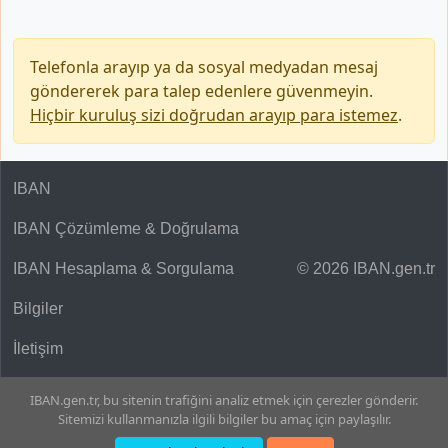
Telefonla arayıp ya da sosyal medyadan mesaj
göndererek para talep edenlere güvenmeyin.
Hiçbir kuruluş sizi doğrudan arayıp para istemez
.
IBAN
IBAN Çözümleme & Doğrulama
IBAN Hesaplama & Sorgulama
© 2026 IBAN.gen.tr
Bilgiler
İletişim
IBAN.gen.tr, bu sitenin trafiğini analiz etmek için çerezler gönderir.
Sitemizi kullanmanızla ilgili bilgiler bu amaç için paylaşılır.