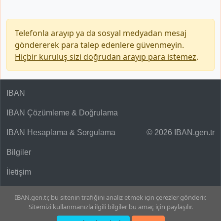
Telefonla arayıp ya da sosyal medyadan mesaj
göndererek para talep edenlere güvenmeyin.
Hiçbir kuruluş sizi doğrudan arayıp para istemez
.
IBAN
IBAN Çözümleme & Doğrulama
IBAN Hesaplama & Sorgulama
© 2026 IBAN.gen.tr
Bilgiler
İletişim
IBAN.gen.tr, bu sitenin trafiğini analiz etmek için çerezler gönderir.
Sitemizi kullanmanızla ilgili bilgiler bu amaç için paylaşılır.