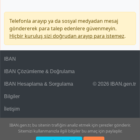
Telefonla arayıp ya da sosyal medyadan mesaj
göndererek para talep edenlere güvenmeyin.
Hiçbir kuruluş sizi doğrudan arayıp para istemez
.
IBAN
IBAN Çözümleme & Doğrulama
IBAN Hesaplama & Sorgulama
© 2026 IBAN.gen.tr
Bilgiler
İletişim
IBAN.gen.tr, bu sitenin trafiğini analiz etmek için çerezler gönderir.
Sitemizi kullanmanızla ilgili bilgiler bu amaç için paylaşılır.