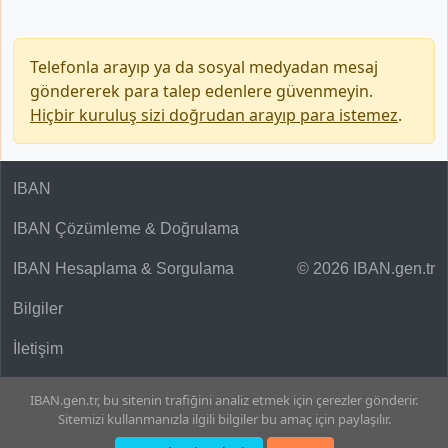
Telefonla arayıp ya da sosyal medyadan mesaj
göndererek para talep edenlere güvenmeyin.
Hiçbir kuruluş sizi doğrudan arayıp para istemez
.
IBAN
IBAN Çözümleme & Doğrulama
IBAN Hesaplama & Sorgulama
© 2026 IBAN.gen.tr
Bilgiler
İletişim
IBAN.gen.tr, bu sitenin trafiğini analiz etmek için çerezler gönderir.
Sitemizi kullanmanızla ilgili bilgiler bu amaç için paylaşılır.