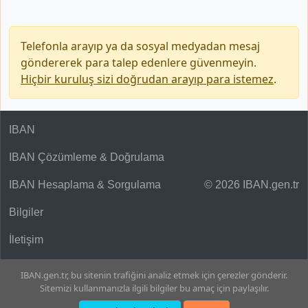
Telefonla arayıp ya da sosyal medyadan mesaj
göndererek para talep edenlere güvenmeyin.
Hiçbir kuruluş sizi doğrudan arayıp para istemez
.
IBAN
IBAN Çözümleme & Doğrulama
IBAN Hesaplama & Sorgulama
© 2026 IBAN.gen.tr
Bilgiler
İletişim
IBAN.gen.tr, bu sitenin trafiğini analiz etmek için çerezler gönderir.
Sitemizi kullanmanızla ilgili bilgiler bu amaç için paylaşılır.