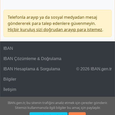
Telefonla arayıp ya da sosyal medyadan mesaj
göndererek para talep edenlere güvenmeyin.
Hiçbir kuruluş sizi doğrudan arayıp para istemez
.
IBAN
IBAN Çözümleme & Doğrulama
IBAN Hesaplama & Sorgulama
© 2026 IBAN.gen.tr
Bilgiler
İletişim
IBAN.gen.tr, bu sitenin trafiğini analiz etmek için çerezler gönderir.
Sitemizi kullanmanızla ilgili bilgiler bu amaç için paylaşılır.