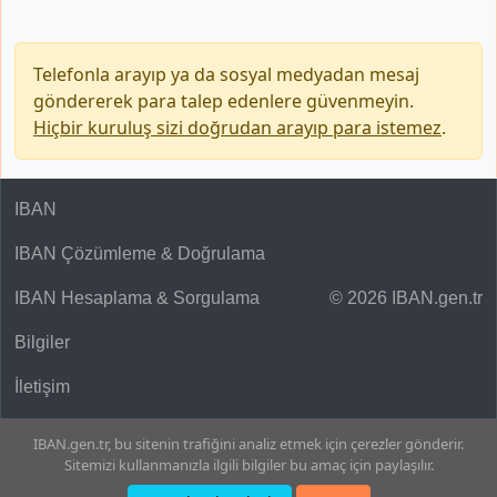
Telefonla arayıp ya da sosyal medyadan mesaj
göndererek para talep edenlere güvenmeyin.
Hiçbir kuruluş sizi doğrudan arayıp para istemez
.
IBAN
IBAN Çözümleme & Doğrulama
IBAN Hesaplama & Sorgulama
© 2026 IBAN.gen.tr
Bilgiler
İletişim
IBAN.gen.tr, bu sitenin trafiğini analiz etmek için çerezler gönderir.
Sitemizi kullanmanızla ilgili bilgiler bu amaç için paylaşılır.