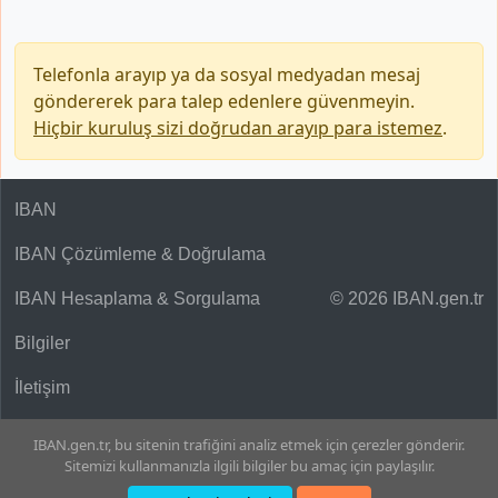
Telefonla arayıp ya da sosyal medyadan mesaj
göndererek para talep edenlere güvenmeyin.
Hiçbir kuruluş sizi doğrudan arayıp para istemez
.
IBAN
IBAN Çözümleme & Doğrulama
IBAN Hesaplama & Sorgulama
© 2026 IBAN.gen.tr
Bilgiler
İletişim
IBAN.gen.tr, bu sitenin trafiğini analiz etmek için çerezler gönderir.
Sitemizi kullanmanızla ilgili bilgiler bu amaç için paylaşılır.