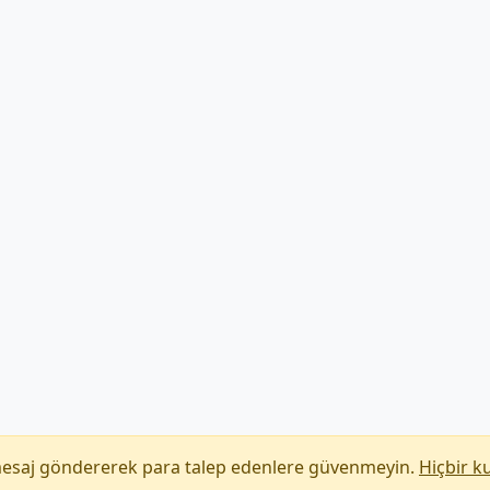
mesaj göndererek para talep edenlere güvenmeyin.
Hiçbir k