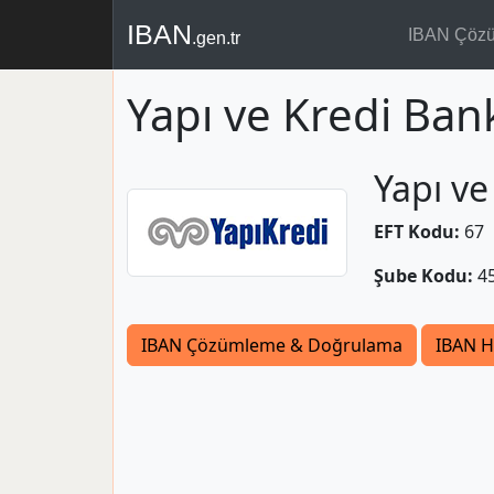
IBAN
IBAN Çöz
.gen.tr
Yapı ve Kredi Ban
Yapı ve
EFT Kodu:
67
Şube Kodu:
4
IBAN Çözümleme & Doğrulama
IBAN H