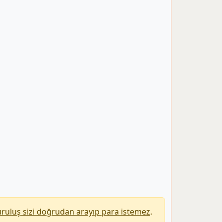
uruluş sizi doğrudan arayıp para istemez
.