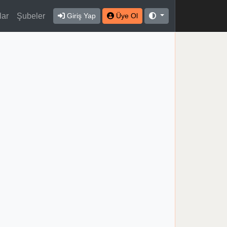
lar
Şubeler
Giriş Yap
Üye Ol