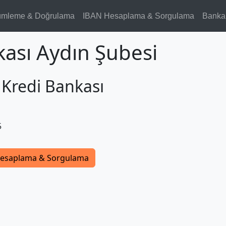
ümleme & Doğrulama
IBAN Hesaplama & Sorgulama
Banka
kası Aydın Şubesi
 Kredi Bankası
5
esaplama & Sorgulama