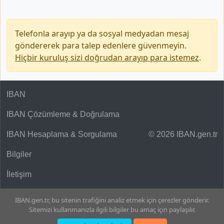
Telefonla arayıp ya da sosyal medyadan mesaj
göndererek para talep edenlere güvenmeyin.
Hiçbir kuruluş sizi doğrudan arayıp para istemez
.
IBAN
IBAN Çözümleme & Doğrulama
IBAN Hesaplama & Sorgulama
© 2026 IBAN.gen.tr
Bilgiler
İletişim
IBAN.gen.tr, bu sitenin trafiğini analiz etmek için çerezler gönderir.
Sitemizi kullanmanızla ilgili bilgiler bu amaç için paylaşılır.