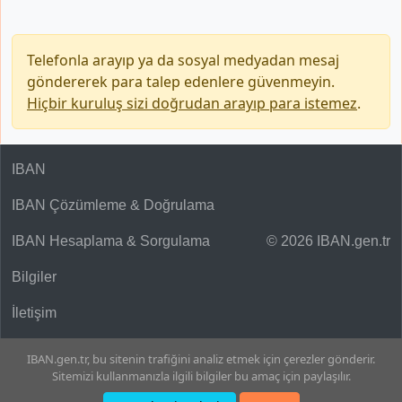
Telefonla arayıp ya da sosyal medyadan mesaj
göndererek para talep edenlere güvenmeyin.
Hiçbir kuruluş sizi doğrudan arayıp para istemez
.
IBAN
IBAN Çözümleme & Doğrulama
IBAN Hesaplama & Sorgulama
© 2026 IBAN.gen.tr
Bilgiler
İletişim
IBAN.gen.tr, bu sitenin trafiğini analiz etmek için çerezler gönderir.
Sitemizi kullanmanızla ilgili bilgiler bu amaç için paylaşılır.