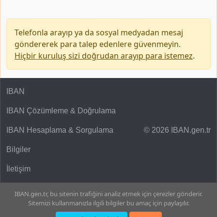
Telefonla arayıp ya da sosyal medyadan mesaj
göndererek para talep edenlere güvenmeyin.
Hiçbir kuruluş sizi doğrudan arayıp para istemez
.
IBAN
IBAN Çözümleme & Doğrulama
IBAN Hesaplama & Sorgulama
© 2026 IBAN.gen.tr
Bilgiler
İletişim
IBAN.gen.tr, bu sitenin trafiğini analiz etmek için çerezler gönderir.
Sitemizi kullanmanızla ilgili bilgiler bu amaç için paylaşılır.