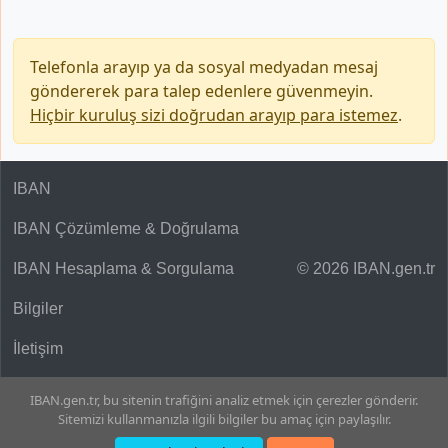
Telefonla arayıp ya da sosyal medyadan mesaj
göndererek para talep edenlere güvenmeyin.
Hiçbir kuruluş sizi doğrudan arayıp para istemez
.
IBAN
IBAN Çözümleme & Doğrulama
IBAN Hesaplama & Sorgulama
© 2026 IBAN.gen.tr
Bilgiler
İletişim
IBAN.gen.tr, bu sitenin trafiğini analiz etmek için çerezler gönderir.
Sitemizi kullanmanızla ilgili bilgiler bu amaç için paylaşılır.