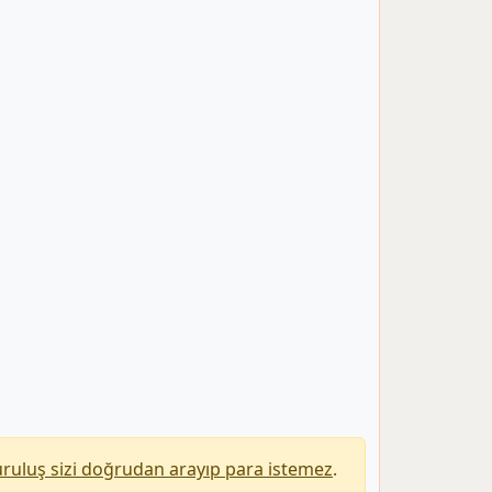
uruluş sizi doğrudan arayıp para istemez
.