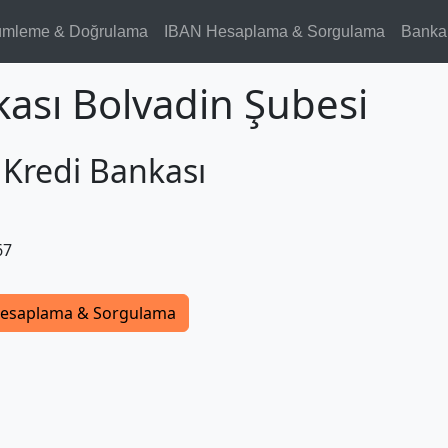
ümleme & Doğrulama
IBAN Hesaplama & Sorgulama
Banka
kası Bolvadin Şubesi
 Kredi Bankası
67
esaplama & Sorgulama