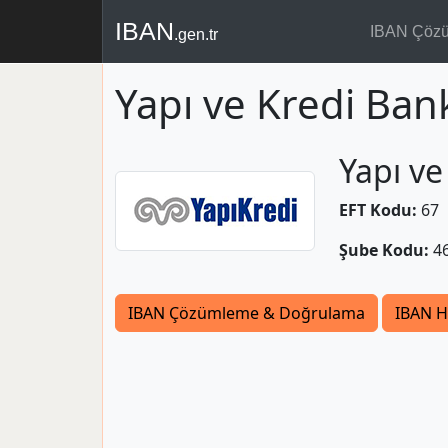
IBAN
IBAN Çöz
.gen.tr
Yapı ve Kredi Ban
Yapı ve
EFT Kodu:
67
Şube Kodu:
4
IBAN Çözümleme & Doğrulama
IBAN H