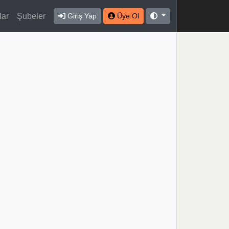
lar
Şubeler
Giriş Yap
Üye Ol