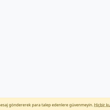
mesaj göndererek para talep edenlere güvenmeyin.
Hiçbir k