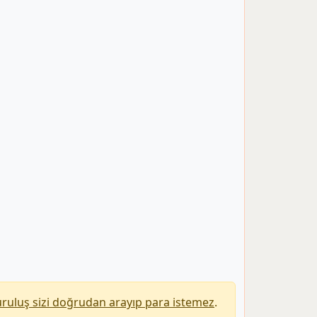
uruluş sizi doğrudan arayıp para istemez
.