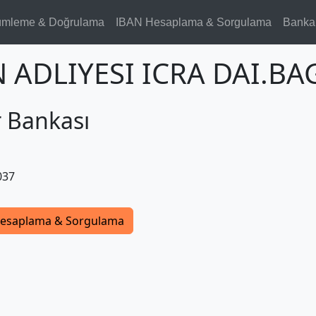
ümleme & Doğrulama
IBAN Hesaplama & Sorgulama
Banka
 ADLIYESI ICRA DAI.BAG
r Bankası
037
esaplama & Sorgulama