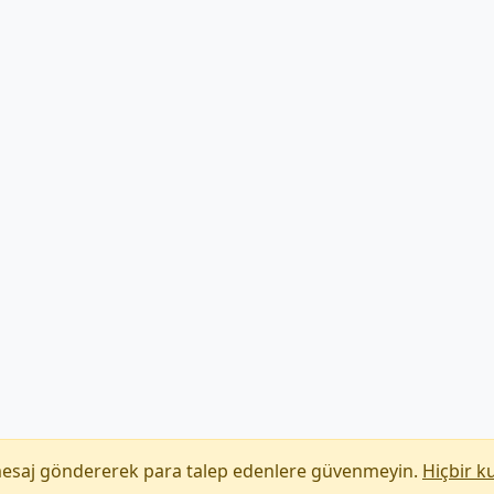
mesaj göndererek para talep edenlere güvenmeyin.
Hiçbir k