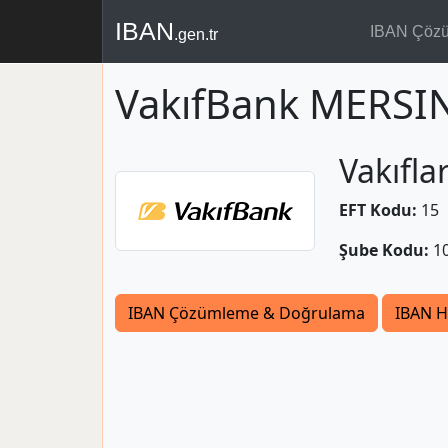
IBAN
IBAN Çöz
.gen.tr
VakıfBank MERSIN
Vakıfla
EFT Kodu:
15
Şube Kodu:
1
IBAN Çözümleme & Doğrulama
IBAN H