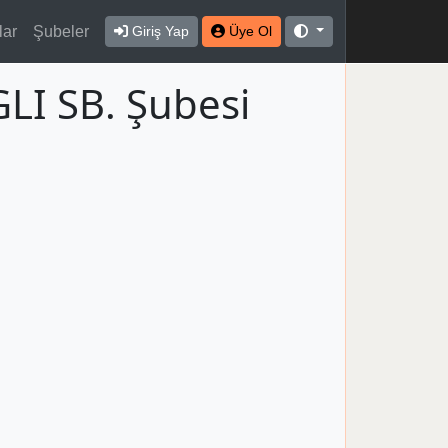
lar
Şubeler
Giriş Yap
Üye Ol
LI SB. Şubesi