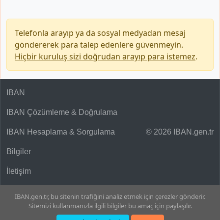
Telefonla arayıp ya da sosyal medyadan mesaj
göndererek para talep edenlere güvenmeyin.
Hiçbir kuruluş sizi doğrudan arayıp para istemez
.
IBAN
IBAN Çözümleme & Doğrulama
IBAN Hesaplama & Sorgulama
© 2026 IBAN.gen.tr
Bilgiler
İletişim
IBAN.gen.tr, bu sitenin trafiğini analiz etmek için çerezler gönderir.
Sitemizi kullanmanızla ilgili bilgiler bu amaç için paylaşılır.