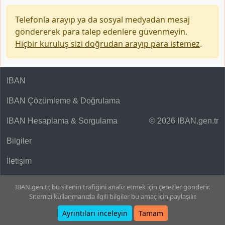
Telefonla arayıp ya da sosyal medyadan mesaj
göndererek para talep edenlere güvenmeyin.
Hiçbir kuruluş sizi doğrudan arayıp para istemez
.
IBAN
IBAN Çözümleme & Doğrulama
IBAN Hesaplama & Sorgulama
© 2026 IBAN.gen.tr
Bilgiler
İletişim
IBAN.gen.tr, bu sitenin trafiğini analiz etmek için çerezler gönderir.
Sitemizi kullanmanızla ilgili bilgiler bu amaç için paylaşılır.
Ayrıntıları inceleyin
Tamam