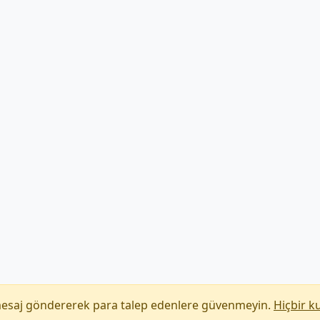
mesaj göndererek para talep edenlere güvenmeyin.
Hiçbir k