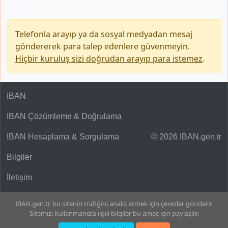
Telefonla arayıp ya da sosyal medyadan mesaj
göndererek para talep edenlere güvenmeyin.
Hiçbir kuruluş sizi doğrudan arayıp para istemez
.
IBAN
IBAN Çözümleme & Doğrulama
IBAN Hesaplama & Sorgulama
© 2026 IBAN.gen.tr
Bilgiler
İletişim
IBAN.gen.tr, bu sitenin trafiğini analiz etmek için çerezler gönderir.
Sitemizi kullanmanızla ilgili bilgiler bu amaç için paylaşılır.