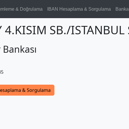
ümleme & Doğrulama
IBAN Hesaplama & Sorgulama
Banka
 4.KISIM SB./ISTANBUL 
r Bankası
35
esaplama & Sorgulama