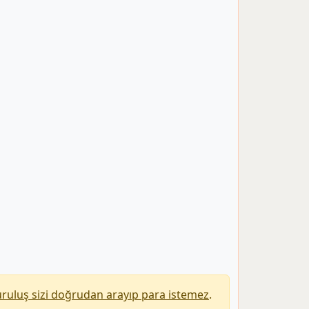
uruluş sizi doğrudan arayıp para istemez
.