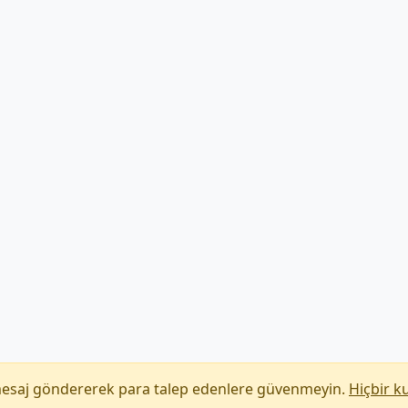
mesaj göndererek para talep edenlere güvenmeyin.
Hiçbir k