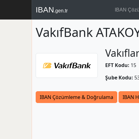
IBAN
IBAN Çöz
.gen.tr
VakıfBank ATAKOY
Vakıfla
EFT Kodu:
15
Şube Kodu:
5
IBAN Çözümleme & Doğrulama
IBAN H