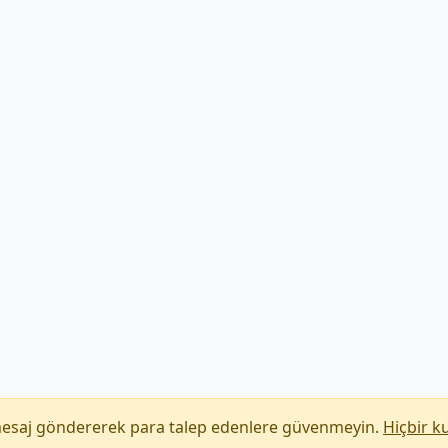
mesaj göndererek para talep edenlere güvenmeyin.
Hiçbir k