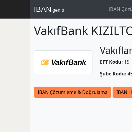
IBAN
IBAN Çöz
.gen.tr
VakıfBank KIZIL
Vakıfla
EFT Kodu:
15
Şube Kodu:
4
IBAN Çözümleme & Doğrulama
IBAN H