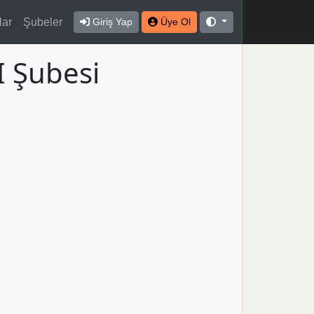
lar
Şubeler
Giriş Yap
Üye Ol
 Şubesi