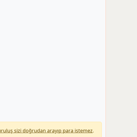
uruluş sizi doğrudan arayıp para istemez
.