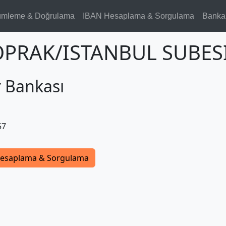
ümleme & Doğrulama
IBAN Hesaplama & Sorgulama
Banka
TOPRAK/ISTANBUL SUBESI
r Bankası
57
esaplama & Sorgulama