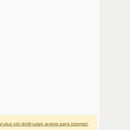
uruluş sizi doğrudan arayıp para istemez
.