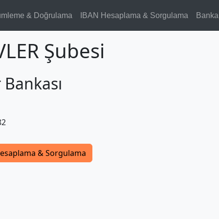
ümleme & Doğrulama
IBAN Hesaplama & Sorgulama
Banka
VLER Şubesi
r Bankası
82
esaplama & Sorgulama