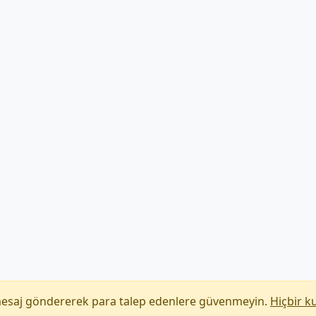
mesaj göndererek para talep edenlere güvenmeyin.
Hiçbir k