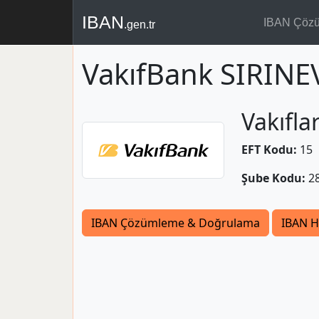
IBAN
IBAN Çöz
.gen.tr
VakıfBank SIRINE
Vakıfla
EFT Kodu:
15
Şube Kodu:
2
IBAN Çözümleme & Doğrulama
IBAN H