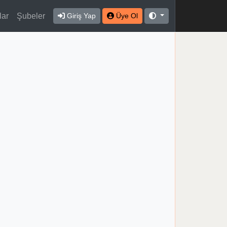
lar
Şubeler
Giriş Yap
Üye Ol