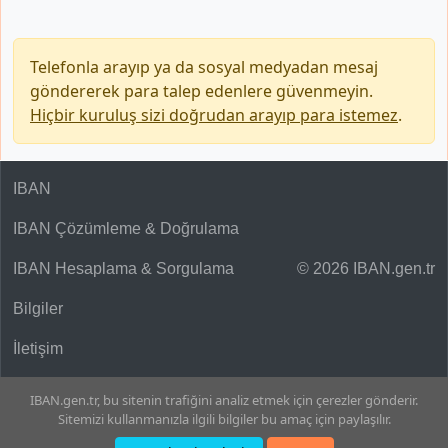
Telefonla arayıp ya da sosyal medyadan mesaj
göndererek para talep edenlere güvenmeyin.
Hiçbir kuruluş sizi doğrudan arayıp para istemez
.
IBAN
IBAN Çözümleme & Doğrulama
IBAN Hesaplama & Sorgulama
© 2026 IBAN.gen.tr
Bilgiler
İletişim
IBAN.gen.tr, bu sitenin trafiğini analiz etmek için çerezler gönderir.
Sitemizi kullanmanızla ilgili bilgiler bu amaç için paylaşılır.