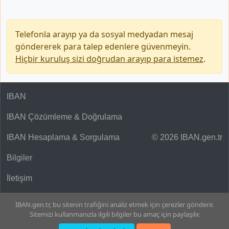
Telefonla arayıp ya da sosyal medyadan mesaj
göndererek para talep edenlere güvenmeyin.
Hiçbir kuruluş sizi doğrudan arayıp para istemez
.
IBAN
IBAN Çözümleme & Doğrulama
IBAN Hesaplama & Sorgulama
© 2026 IBAN.gen.tr
Bilgiler
İletişim
IBAN.gen.tr, bu sitenin trafiğini analiz etmek için çerezler gönderir.
Sitemizi kullanmanızla ilgili bilgiler bu amaç için paylaşılır.