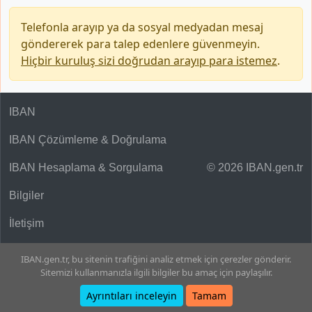
Telefonla arayıp ya da sosyal medyadan mesaj
göndererek para talep edenlere güvenmeyin.
Hiçbir kuruluş sizi doğrudan arayıp para istemez
.
IBAN
IBAN Çözümleme & Doğrulama
IBAN Hesaplama & Sorgulama
© 2026 IBAN.gen.tr
Bilgiler
İletişim
IBAN.gen.tr, bu sitenin trafiğini analiz etmek için çerezler gönderir.
Sitemizi kullanmanızla ilgili bilgiler bu amaç için paylaşılır.
Ayrıntıları inceleyin
Tamam