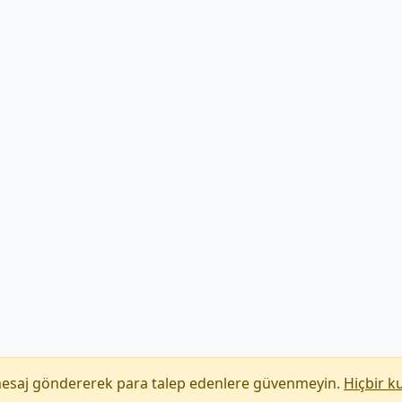
mesaj göndererek para talep edenlere güvenmeyin.
Hiçbir k