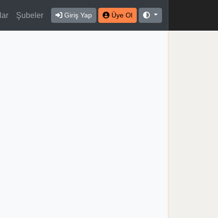
lar
Şubeler
Giriş Yap
Üye Ol