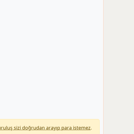
uruluş sizi doğrudan arayıp para istemez
.