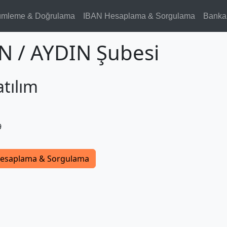
ümleme & Doğrulama
IBAN Hesaplama & Sorgulama
Banka
IN / AYDIN Şubesi
atılım
9
esaplama & Sorgulama