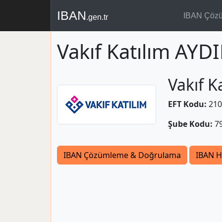
IBAN
IBAN Çöz
.gen.tr
Vakıf Katılım AYD
Vakıf K
EFT Kodu:
210
Şube Kodu:
7
IBAN Çözümleme & Doğrulama
IBAN H