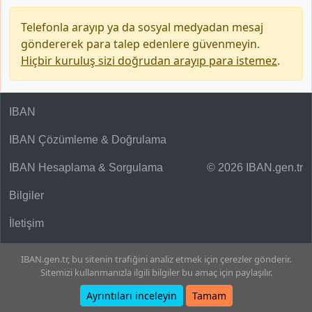
Telefonla arayıp ya da sosyal medyadan mesaj
göndererek para talep edenlere güvenmeyin.
Hiçbir kuruluş sizi doğrudan arayıp para istemez
.
IBAN
IBAN Çözümleme & Doğrulama
IBAN Hesaplama & Sorgulama
© 2026 IBAN.gen.tr
Bilgiler
İletişim
IBAN.gen.tr, bu sitenin trafiğini analiz etmek için çerezler gönderir.
Sitemizi kullanmanızla ilgili bilgiler bu amaç için paylaşılır.
Ayrıntıları inceleyin
Tamam