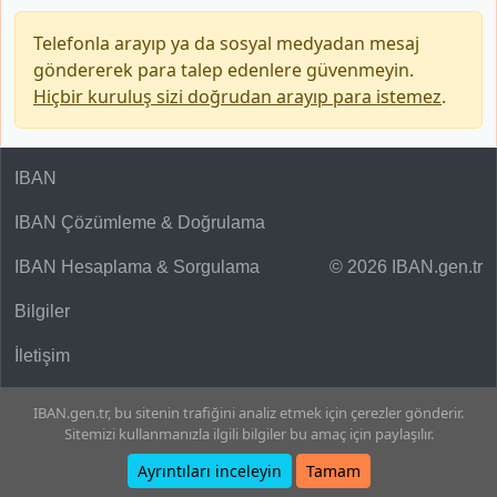
Telefonla arayıp ya da sosyal medyadan mesaj
göndererek para talep edenlere güvenmeyin.
Hiçbir kuruluş sizi doğrudan arayıp para istemez
.
IBAN
IBAN Çözümleme & Doğrulama
IBAN Hesaplama & Sorgulama
© 2026 IBAN.gen.tr
Bilgiler
İletişim
IBAN.gen.tr, bu sitenin trafiğini analiz etmek için çerezler gönderir.
Sitemizi kullanmanızla ilgili bilgiler bu amaç için paylaşılır.
Ayrıntıları inceleyin
Tamam