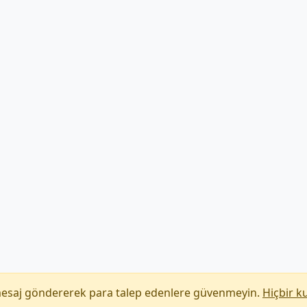
mesaj göndererek para talep edenlere güvenmeyin.
Hiçbir k