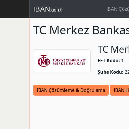
IBAN
IBAN Çöz
.gen.tr
TC Merkez Bankas
TC Mer
EFT Kodu:
1
Şube Kodu:
2
IBAN Çözümleme & Doğrulama
IBAN H