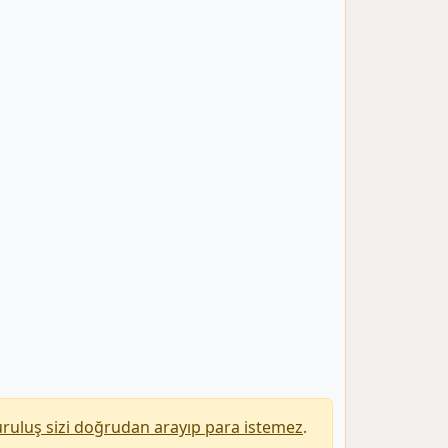
uruluş sizi doğrudan arayıp para istemez
.