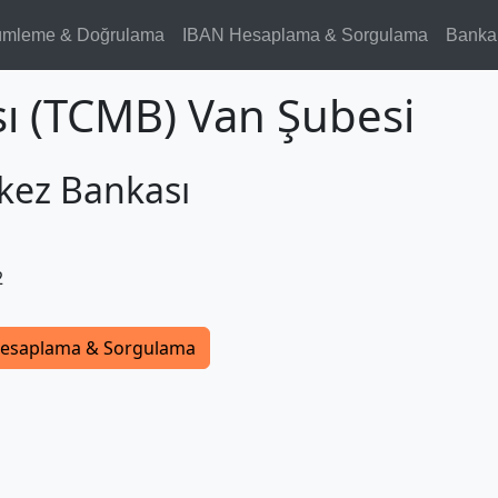
ümleme & Doğrulama
IBAN Hesaplama & Sorgulama
Banka
ı (TCMB) Van Şubesi
kez Bankası
2
esaplama & Sorgulama