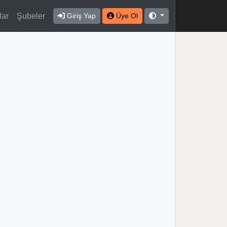
lar
Şubeler
Giriş Yap
Üye Ol