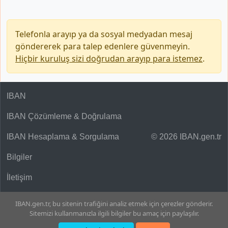
Telefonla arayıp ya da sosyal medyadan mesaj
göndererek para talep edenlere güvenmeyin.
Hiçbir kuruluş sizi doğrudan arayıp para istemez
.
IBAN
IBAN Çözümleme & Doğrulama
IBAN Hesaplama & Sorgulama
© 2026 IBAN.gen.tr
Bilgiler
İletişim
IBAN.gen.tr, bu sitenin trafiğini analiz etmek için çerezler gönderir.
Sitemizi kullanmanızla ilgili bilgiler bu amaç için paylaşılır.