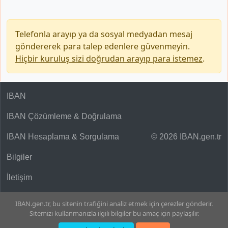
Telefonla arayıp ya da sosyal medyadan mesaj
göndererek para talep edenlere güvenmeyin.
Hiçbir kuruluş sizi doğrudan arayıp para istemez
.
IBAN
IBAN Çözümleme & Doğrulama
IBAN Hesaplama & Sorgulama
© 2026 IBAN.gen.tr
Bilgiler
İletişim
IBAN.gen.tr, bu sitenin trafiğini analiz etmek için çerezler gönderir.
Sitemizi kullanmanızla ilgili bilgiler bu amaç için paylaşılır.