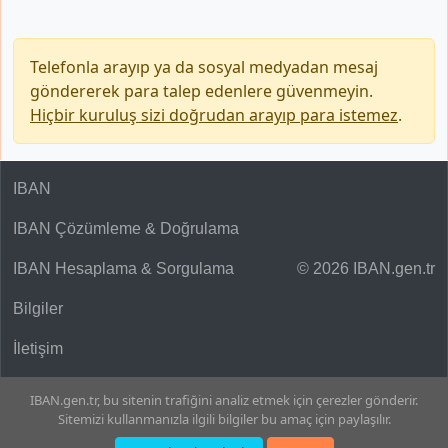
Telefonla arayıp ya da sosyal medyadan mesaj
göndererek para talep edenlere güvenmeyin.
Hiçbir kuruluş sizi doğrudan arayıp para istemez
.
IBAN
IBAN Çözümleme & Doğrulama
IBAN Hesaplama & Sorgulama
© 2026 IBAN.gen.tr
Bilgiler
İletişim
IBAN.gen.tr, bu sitenin trafiğini analiz etmek için çerezler gönderir.
Sitemizi kullanmanızla ilgili bilgiler bu amaç için paylaşılır.