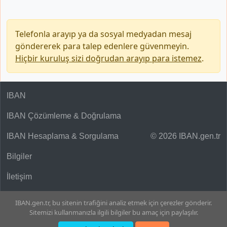
Telefonla arayıp ya da sosyal medyadan mesaj
göndererek para talep edenlere güvenmeyin.
Hiçbir kuruluş sizi doğrudan arayıp para istemez
.
IBAN
IBAN Çözümleme & Doğrulama
IBAN Hesaplama & Sorgulama
© 2026 IBAN.gen.tr
Bilgiler
İletişim
IBAN.gen.tr, bu sitenin trafiğini analiz etmek için çerezler gönderir.
Sitemizi kullanmanızla ilgili bilgiler bu amaç için paylaşılır.