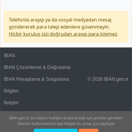
Telefonla arayıp ya da sosyal medyadan mesaj
göndererek para talep edenlere güvenmeyin.
Hiçbir kuruluş sizi doğrudan arayıp para istemez
.
IBAN
IBAN Çözümleme & Doğrulama
IBAN Hesaplama & Sorgulama
© 2026 IBAN.gen.tr
Bilgiler
İletişim
IBAN.gen.tr, bu sitenin trafiğini analiz etmek için çerezler gönderir.
Sitemizi kullanmanızla ilgili bilgiler bu amaç için paylaşılır.