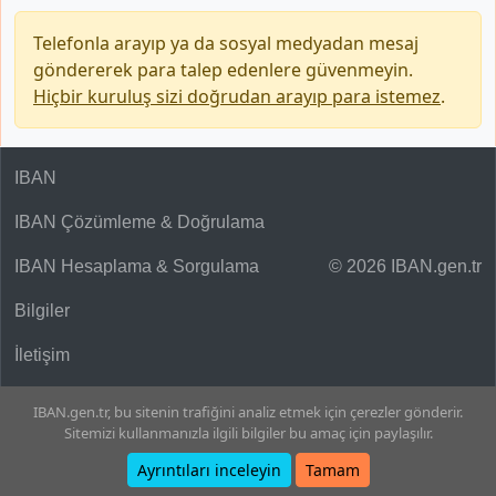
Telefonla arayıp ya da sosyal medyadan mesaj
göndererek para talep edenlere güvenmeyin.
Hiçbir kuruluş sizi doğrudan arayıp para istemez
.
IBAN
IBAN Çözümleme & Doğrulama
IBAN Hesaplama & Sorgulama
© 2026 IBAN.gen.tr
Bilgiler
İletişim
IBAN.gen.tr, bu sitenin trafiğini analiz etmek için çerezler gönderir.
Sitemizi kullanmanızla ilgili bilgiler bu amaç için paylaşılır.
Ayrıntıları inceleyin
Tamam