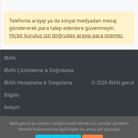
Telefonla arayıp ya da sosyal medyadan mesaj
göndererek para talep edenlere güvenmeyin.
Hiçbir kuruluş sizi doğrudan arayıp para istemez
.
IBAN
IBAN Çözümleme & Doğrulama
IBAN Hesaplama & Sorgulama
© 2026 IBAN.gen.tr
Bilgiler
İletişim
IBAN.gen.tr, bu sitenin trafiğini analiz etmek için çerezler gönderir.
Sitemizi kullanmanızla ilgili bilgiler bu amaç için paylaşılır.