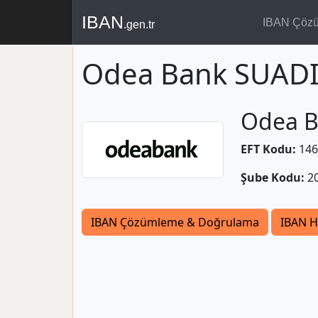
IBAN
IBAN Çöz
.gen.tr
Odea Bank SUADI
Odea 
EFT Kodu:
146
Şube Kodu:
2
IBAN Çözümleme & Doğrulama
IBAN H