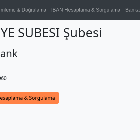
ümleme & Doğrulama
IBAN Hesaplama & Sorgulama
Banka
YE SUBESI Şubesi
Bank
060
esaplama & Sorgulama