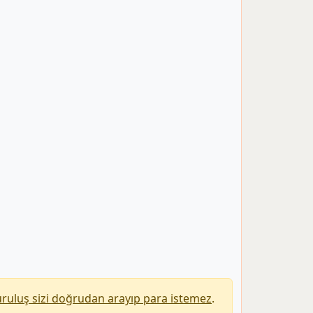
uruluş sizi doğrudan arayıp para istemez
.