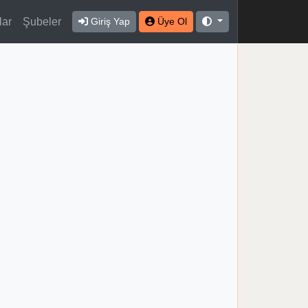
lar
Şubeler
Giriş Yap
Üye Ol