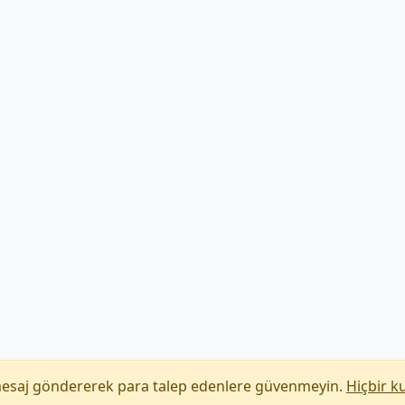
mesaj göndererek para talep edenlere güvenmeyin.
Hiçbir k