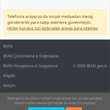
Telefonla arayıp ya da sosyal medyadan mesaj
göndererek para talep edenlere güvenmeyin.
Hiçbir kuruluş sizi doğrudan arayıp para istemez
.
IBAN
IBAN Çözümleme & Doğrulama
IBAN Hesaplama & Sorgulama
© 2026 IBAN.gen.tr
Bilgiler
İletişim
IBAN.gen.tr, bu sitenin trafiğini analiz etmek için çerezler gönderir.
Sitemizi kullanmanızla ilgili bilgiler bu amaç için paylaşılır.