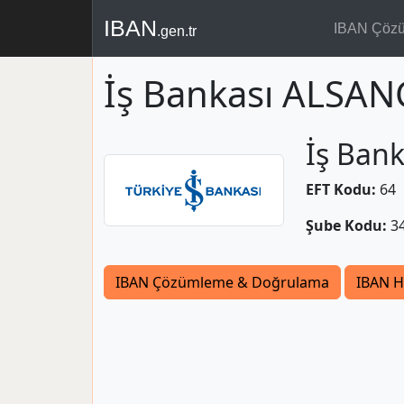
IBAN
IBAN Çöz
.gen.tr
İş Bankası ALSAN
İş Bank
EFT Kodu:
64
Şube Kodu:
3
IBAN Çözümleme & Doğrulama
IBAN H