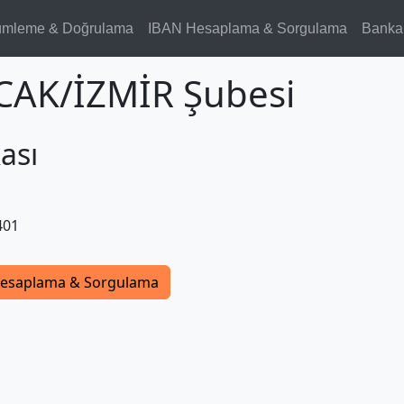
ümleme & Doğrulama
IBAN Hesaplama & Sorgulama
Banka
CAK/İZMİR Şubesi
ası
401
esaplama & Sorgulama