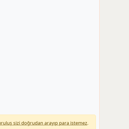
uruluş sizi doğrudan arayıp para istemez
.