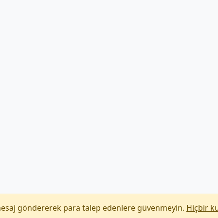
mesaj göndererek para talep edenlere güvenmeyin.
Hiçbir k