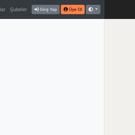
lar
Şubeler
Giriş Yap
Üye Ol