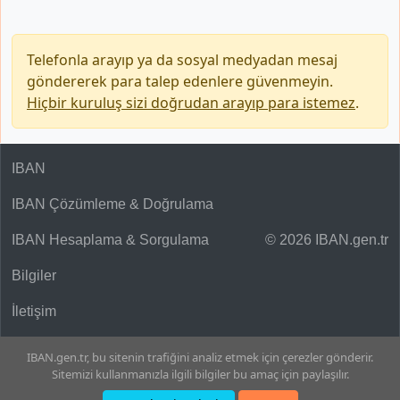
Telefonla arayıp ya da sosyal medyadan mesaj
göndererek para talep edenlere güvenmeyin.
Hiçbir kuruluş sizi doğrudan arayıp para istemez
.
IBAN
IBAN Çözümleme & Doğrulama
IBAN Hesaplama & Sorgulama
© 2026 IBAN.gen.tr
Bilgiler
İletişim
IBAN.gen.tr, bu sitenin trafiğini analiz etmek için çerezler gönderir.
Sitemizi kullanmanızla ilgili bilgiler bu amaç için paylaşılır.